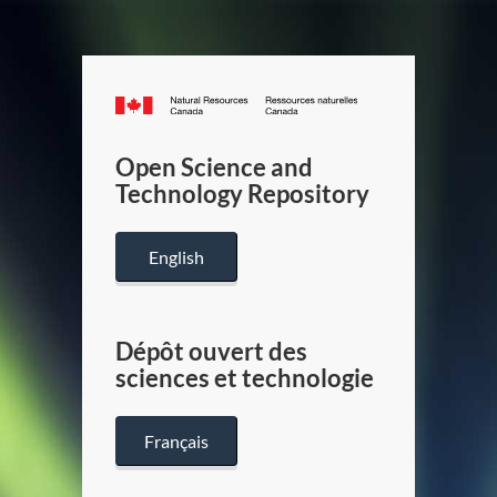
Canada.ca
/
Gouverneme
Open Science and
du
Technology Repository
Canada
English
Dépôt ouvert des
sciences et technologie
Français