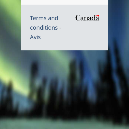
Terms and
/
conditions
Symbole
Avis
du
gouvernem
du
Canada