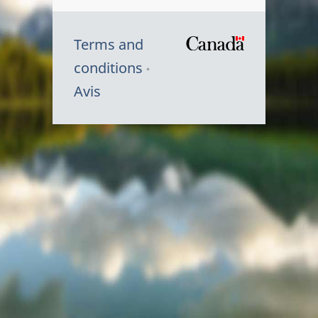
Terms and
/
conditions
Symbole
Avis
du
gouvernem
du
Canada