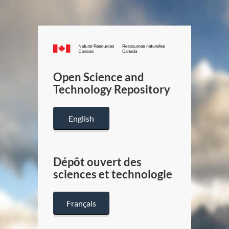
Canada.ca
/
Gouverneme
Open Science and
du
Technology Repository
Canada
English
Dépôt ouvert des
sciences et technologie
Français