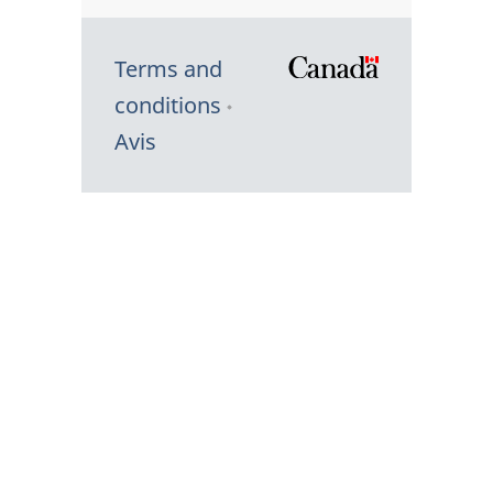
Terms and
/
conditions
Symbole
Avis
du
gouvernem
du
Canada