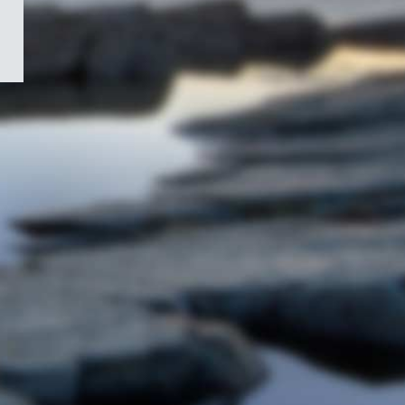
/
Symbole
du
gouvernement
du
Canada