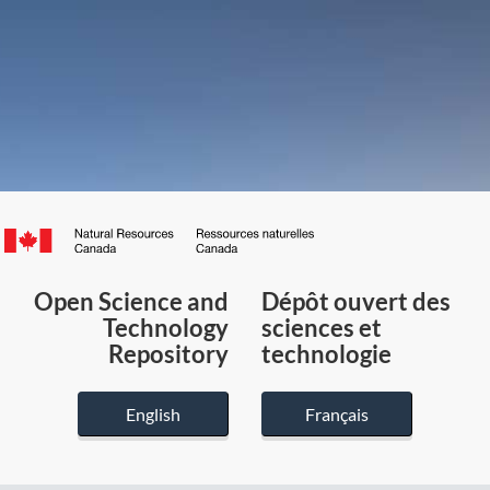
Canada.ca
/
Gouvernement
Open Science and
Dépôt ouvert des
du
Technology
sciences et
Canada
Repository
technologie
English
Français