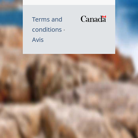
Terms and
/
conditions
Symbole
Avis
du
gouvernem
du
Canada