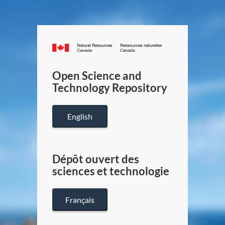
Canada.ca
/
Gouverneme
Open Science and
du
Technology Repository
Canada
English
Dépôt ouvert des
sciences et technologie
Français