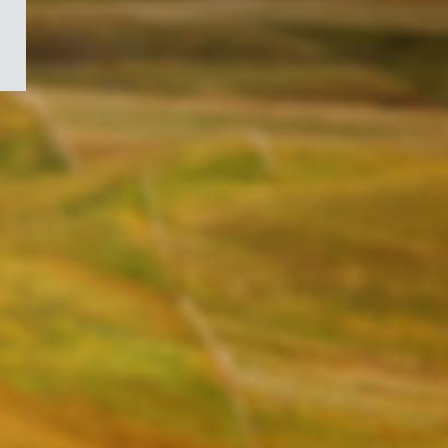
/
Symbole
du
gouvernement
du
Canada