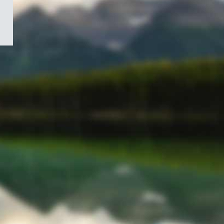
/
Symbole
du
gouvernement
du
Canada