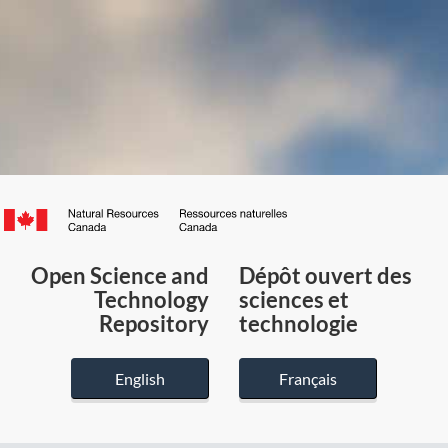
Canada.ca
/
Gouvernement
Open Science and
Dépôt ouvert des
du
Technology
sciences et
Canada
Repository
technologie
English
Français