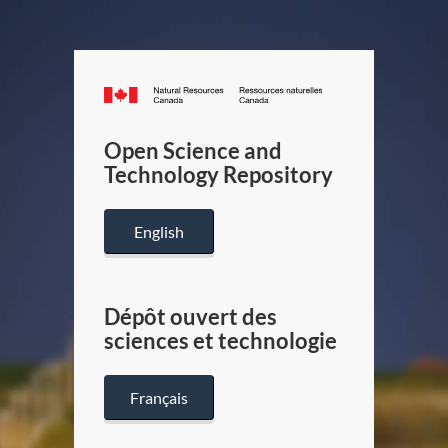
Canada.ca
/
Gouverneme
Open Science and
du
Technology Repository
Canada
English
Dépôt ouvert des
sciences et technologie
Français