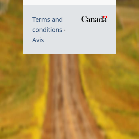
Terms and
/
conditions
Symbole
Avis
du
gouvernem
du
Canada