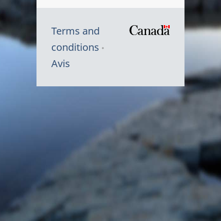
Terms and
/
conditions
Symbole
Avis
du
gouvernem
du
Canada