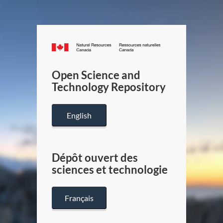
Canada.ca
/
Gouverneme
Open Science and
du
Technology Repository
Canada
English
Dépôt ouvert des
sciences et technologie
Français