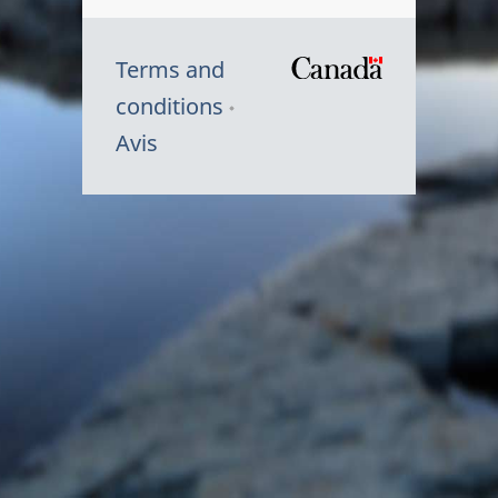
Terms and
/
conditions
Symbole
Avis
du
gouvernem
du
Canada