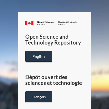
Canada.ca
/
Gouverneme
Open Science and
du
Technology Repository
Canada
English
Dépôt ouvert des
sciences et technologie
Français