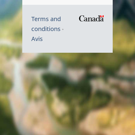
Terms and
/
conditions
Symbole
Avis
du
gouvernem
du
Canada