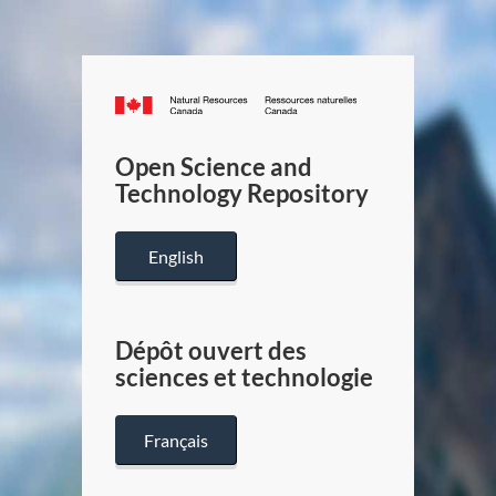
Canada.ca
/
Gouverneme
Open Science and
du
Technology Repository
Canada
English
Dépôt ouvert des
sciences et technologie
Français