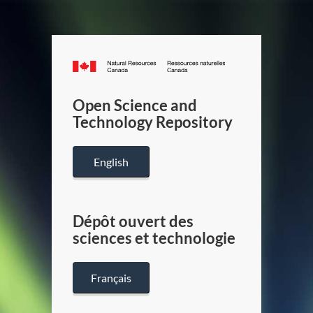
Canada.ca
/
Gouverneme
Open Science and
du
Technology Repository
Canada
English
Dépôt ouvert des
sciences et technologie
Français