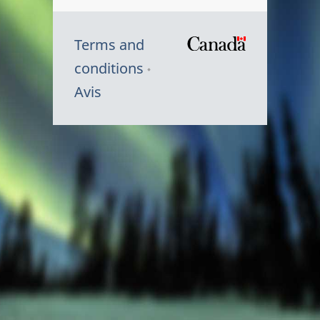
Terms and
/
conditions
Symbole
Avis
du
gouvernem
du
Canada