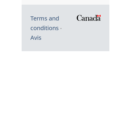
Terms and
/
conditions
Symbole
Avis
du
gouvernem
du
Canada