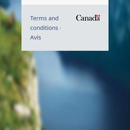
Terms and
/
conditions
Symbole
Avis
du
gouvernem
du
Canada