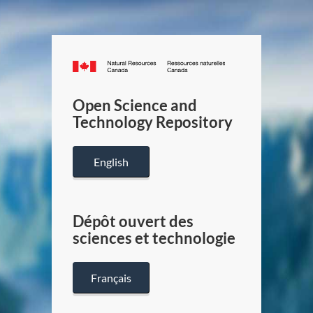
Canada.ca
/
Gouverneme
Open Science and
du
Technology Repository
Canada
English
Dépôt ouvert des
sciences et technologie
Français