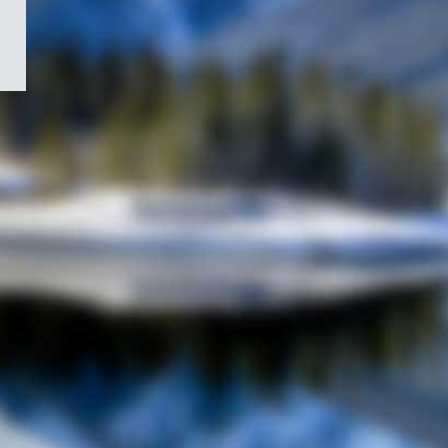
/
Symbole
du
gouvernement
du
Canada