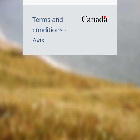
Terms and
/
conditions
Symbole
Avis
du
gouvernem
du
Canada