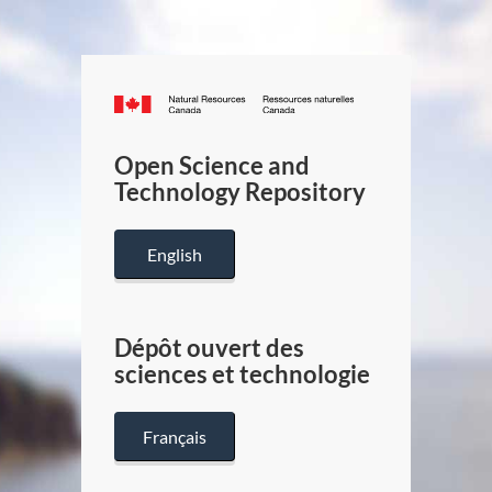
Canada.ca
/
Gouverneme
Open Science and
du
Technology Repository
Canada
English
Dépôt ouvert des
sciences et technologie
Français