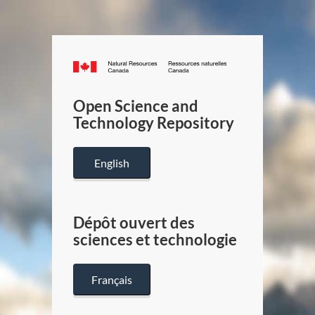
Canada.ca
/
Gouverneme
Open Science and
du
Technology Repository
Canada
English
Dépôt ouvert des
sciences et technologie
Français