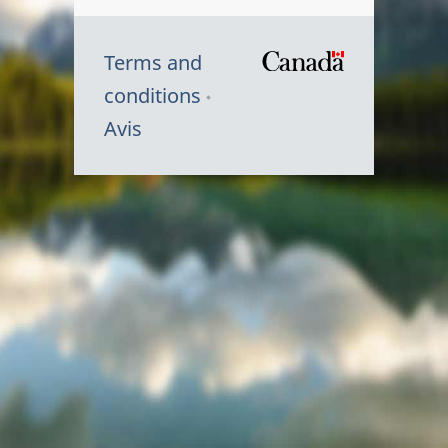
Terms and
/
conditions
Symbole
Avis
du
gouvernem
du
Canada