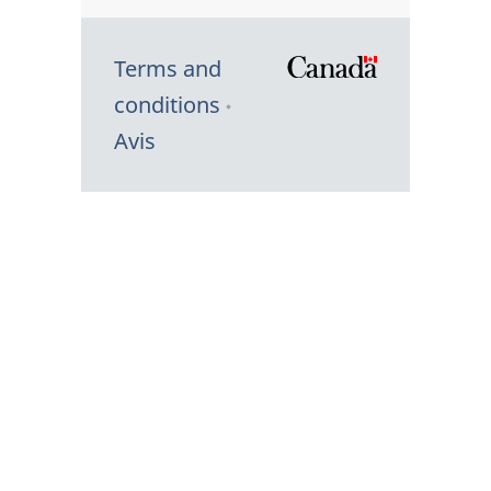
Terms and
/
conditions
Symbole
Avis
du
gouvernem
du
Canada