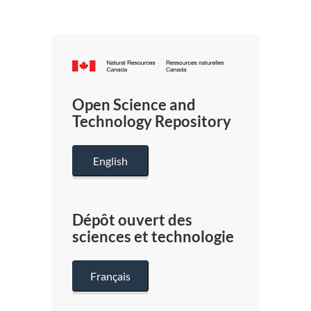
Canada.ca
/
Gouverneme
Open Science and
du
Technology Repository
Canada
English
Dépôt ouvert des
sciences et technologie
Français