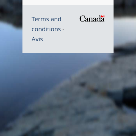
Terms and
/
conditions
Symbole
Avis
du
gouvernem
du
Canada