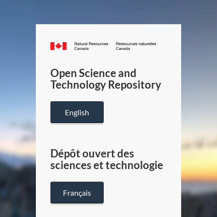
Canada.ca
/
Gouverneme
Open Science and
du
Technology Repository
Canada
English
Dépôt ouvert des
sciences et technologie
Français