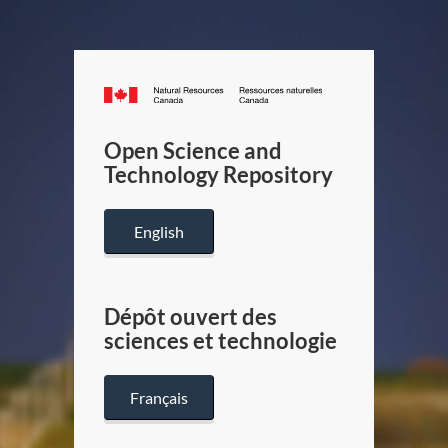
Canada.ca
/
Gouverneme
Open Science and
du
Technology Repository
Canada
English
Dépôt ouvert des
sciences et technologie
Français