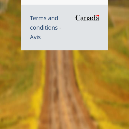
Terms and
/
conditions
Symbole
Avis
du
gouvernem
du
Canada