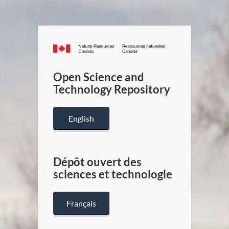
Canada.ca
/
Gouverneme
Open Science and
du
Technology Repository
Canada
English
Dépôt ouvert des
sciences et technologie
Français