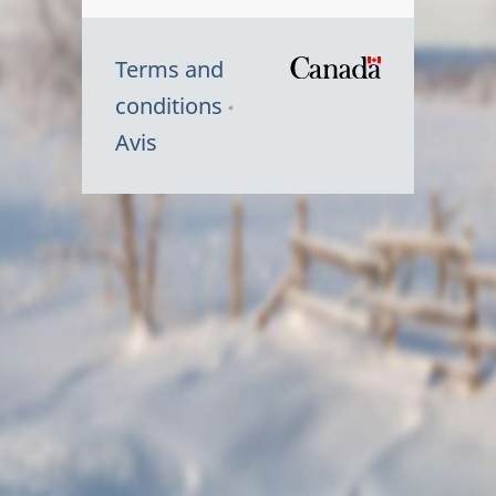
Terms and
/
conditions
Symbole
Avis
du
gouvernem
du
Canada