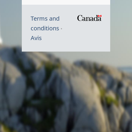
Terms and
/
conditions
Symbole
Avis
du
gouvernem
du
Canada