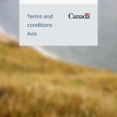
Terms and
/
conditions
Symbole
Avis
du
gouvernem
du
Canada