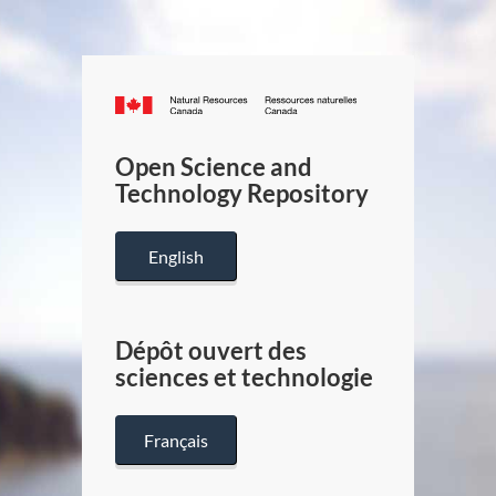
Canada.ca
/
Gouverneme
Open Science and
du
Technology Repository
Canada
English
Dépôt ouvert des
sciences et technologie
Français