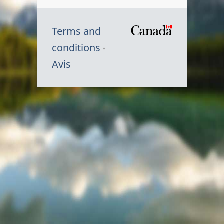
Terms and
/
conditions
Symbole
Avis
du
gouvernem
du
Canada