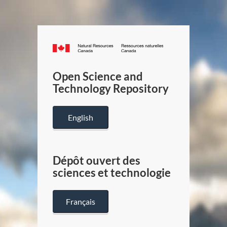
Canada.ca
/
Gouverneme
Open Science and
du
Technology Repository
Canada
English
Dépôt ouvert des
sciences et technologie
Français