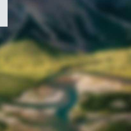
/
Symbole
du
gouvernement
du
Canada