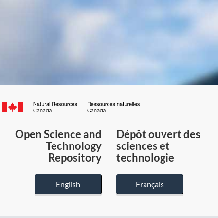
Canada.ca
/
Gouvernement
Open Science and
Dépôt ouvert des
du
Technology
sciences et
Canada
Repository
technologie
English
Français