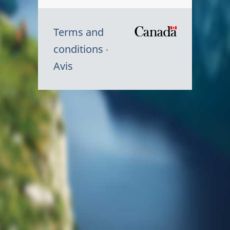
Terms and
/
conditions
Symbole
Avis
du
gouvernem
du
Canada