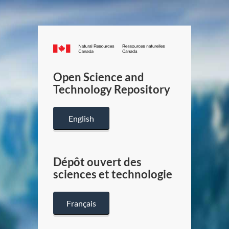
Canada.ca
/
Gouverneme
Open Science and
du
Technology Repository
Canada
English
Dépôt ouvert des
sciences et technologie
Français