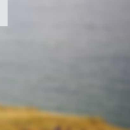
/
Symbole
du
gouvernement
du
Canada