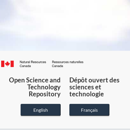
Canada.ca
/
Gouvernement
Open Science and
Dépôt ouvert des
du
Technology
sciences et
Canada
Repository
technologie
English
Français