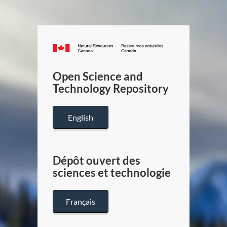
Canada.ca
/
Gouverneme
Open Science and
du
Technology Repository
Canada
English
Dépôt ouvert des
sciences et technologie
Français