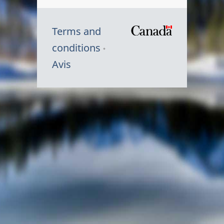
Terms and
/
conditions
Symbole
Avis
du
gouvernem
du
Canada