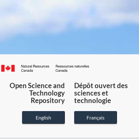
Canada.ca
/
Gouvernement
Open Science and
Dépôt ouvert des
du
Technology
sciences et
Canada
Repository
technologie
English
Français