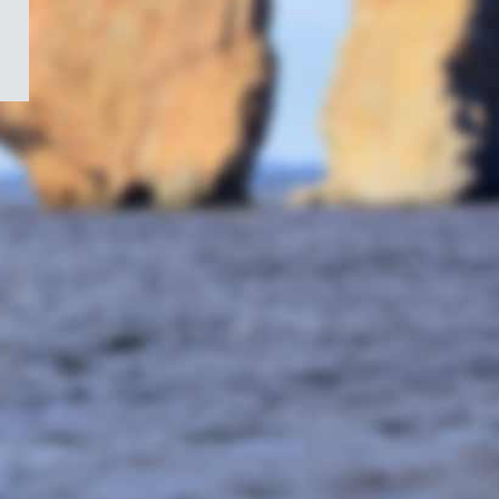
/
Symbole
du
gouvernement
du
Canada