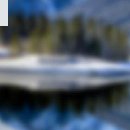
/
Symbole
du
gouvernement
du
Canada