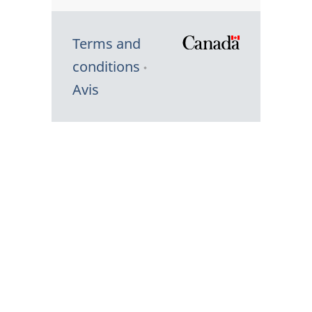
Terms and
/
conditions
Symbole
Avis
du
gouvernem
du
Canada