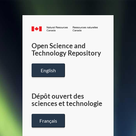
Canada.ca
/
Gouverneme
Open Science and
du
Technology Repository
Canada
English
Dépôt ouvert des
sciences et technologie
Français