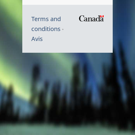
Terms and
/
conditions
Symbole
Avis
du
gouvernem
du
Canada