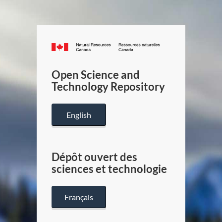
Canada.ca
/
Gouverneme
Open Science and
du
Technology Repository
Canada
English
Dépôt ouvert des
sciences et technologie
Français