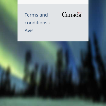
Terms and
/
conditions
Symbole
Avis
du
gouvernem
du
Canada