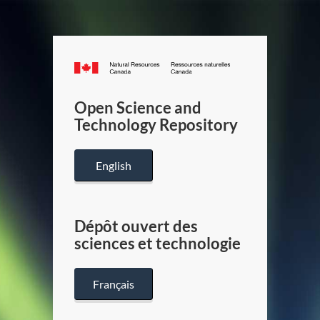
Canada.ca
/
Gouverneme
Open Science and
du
Technology Repository
Canada
English
Dépôt ouvert des
sciences et technologie
Français