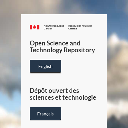
Canada.ca
/
Gouverneme
Open Science and
du
Technology Repository
Canada
English
Dépôt ouvert des
sciences et technologie
Français