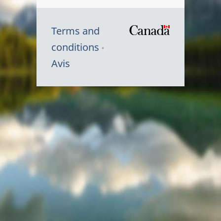
Terms and
/
conditions
Symbole
Avis
du
gouvernem
du
Canada