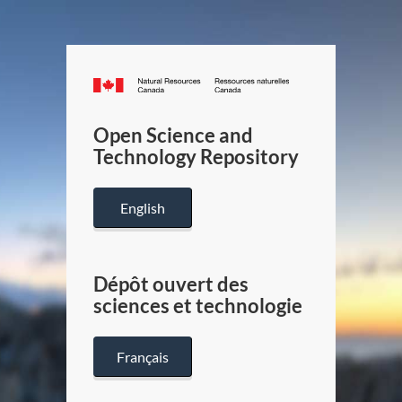
Canada.ca
/
Gouverneme
Open Science and
du
Technology Repository
Canada
English
Dépôt ouvert des
sciences et technologie
Français