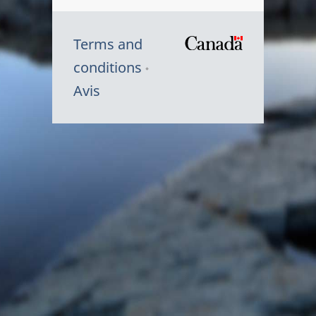
Terms and
/
conditions
Symbole
Avis
du
gouvernem
du
Canada