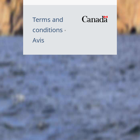
Terms and
/
conditions
Symbole
Avis
du
gouvernem
du
Canada