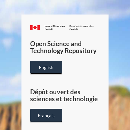
Canada.ca
/
Gouverneme
Open Science and
du
Technology Repository
Canada
English
Dépôt ouvert des
sciences et technologie
Français