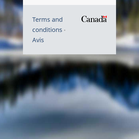
Terms and
/
conditions
Symbole
Avis
du
gouvernem
du
Canada