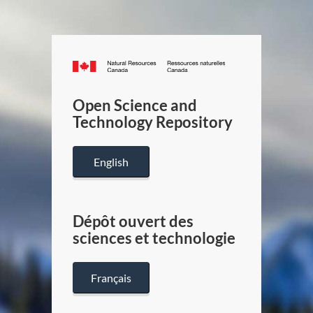
Canada.ca
/
Gouverneme
Open Science and
du
Technology Repository
Canada
English
Dépôt ouvert des
sciences et technologie
Français