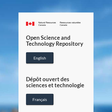
Canada.ca
/
Gouverneme
Open Science and
du
Technology Repository
Canada
English
Dépôt ouvert des
sciences et technologie
Français