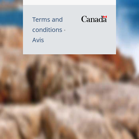
Terms and
/
conditions
Symbole
Avis
du
gouvernem
du
Canada