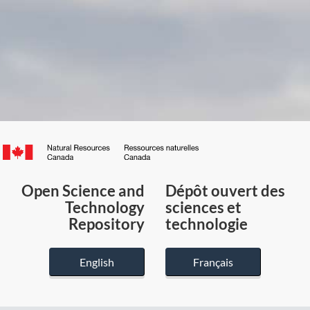
Canada.ca
/
Gouvernement
Open Science and
Dépôt ouvert des
du
Technology
sciences et
Canada
Repository
technologie
English
Français