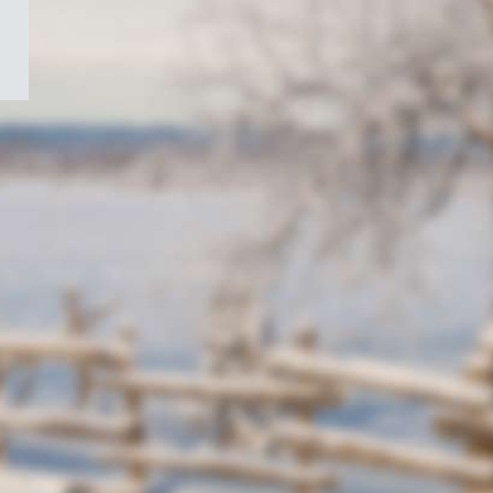
/
Symbole
du
gouvernement
du
Canada