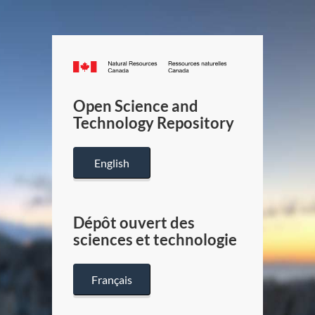
Canada.ca
/
Gouverneme
Open Science and
du
Technology Repository
Canada
English
Dépôt ouvert des
sciences et technologie
Français