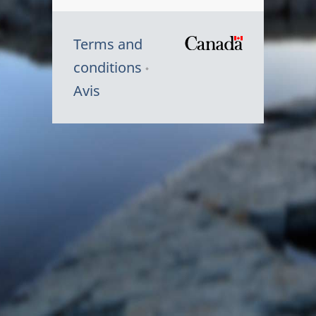
Terms and
/
conditions
Symbole
Avis
du
gouvernem
du
Canada