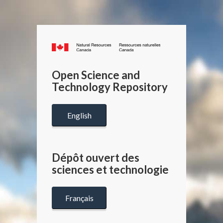
Canada.ca
/
Gouverneme
Open Science and
du
Technology Repository
Canada
English
Dépôt ouvert des
sciences et technologie
Français