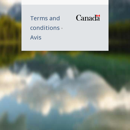
Terms and
/
conditions
Symbole
Avis
du
gouverne
du
Canada