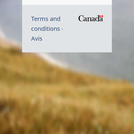
Terms and
/
conditions
Symbole
Avis
du
gouvernem
du
Canada