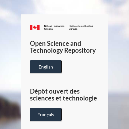
Canada.ca
/
Gouverneme
Open Science and
du
Technology Repository
Canada
English
Dépôt ouvert des
sciences et technologie
Français