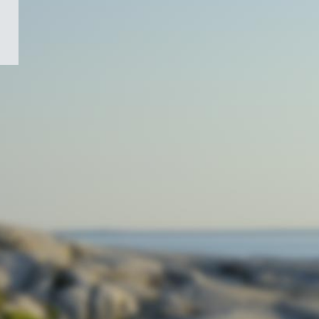
/
Symbole
du
gouvernement
du
Canada