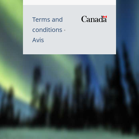
Terms and
/
conditions
Symbole
Avis
du
gouvernem
du
Canada