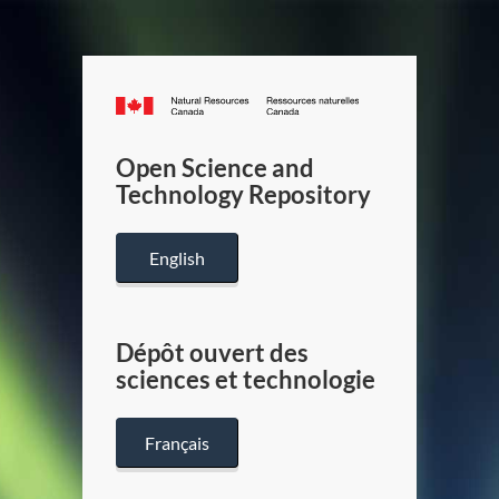
Canada.ca
/
Gouverneme
Open Science and
du
Technology Repository
Canada
English
Dépôt ouvert des
sciences et technologie
Français