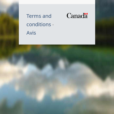
Terms and
/
conditions
Symbole
Avis
du
gouvernem
du
Canada