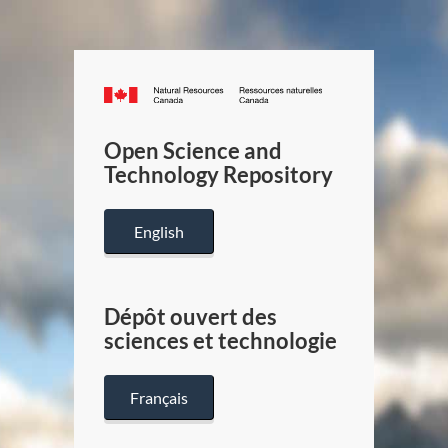
Canada.ca
/
Gouverneme
Open Science and
du
Technology Repository
Canada
English
Dépôt ouvert des
sciences et technologie
Français