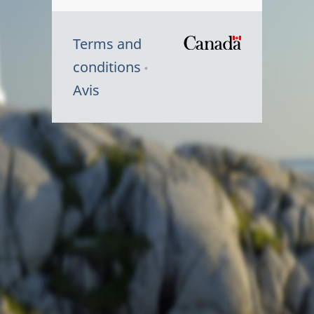
Terms and
/
conditions
Symbole
Avis
du
gouvernem
du
Canada