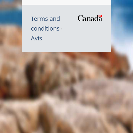
Terms and
/
conditions
Symbole
Avis
du
gouvernem
du
Canada