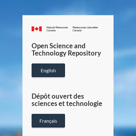
Canada.ca
/
Gouverneme
Open Science and
du
Technology Repository
Canada
English
Dépôt ouvert des
sciences et technologie
Français