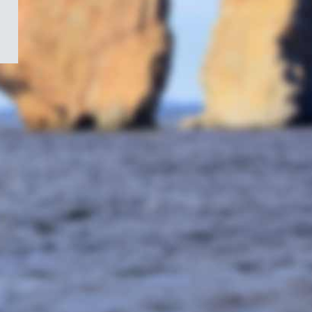
/
Symbole
du
gouvernement
du
Canada