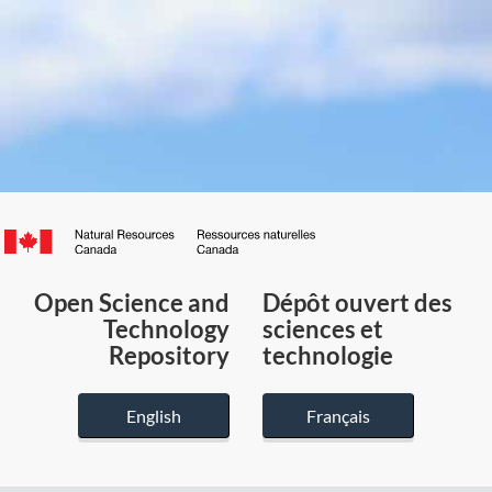
Canada.ca
/
Gouvernement
Open Science and
Dépôt ouvert des
du
Technology
sciences et
Canada
Repository
technologie
English
Français