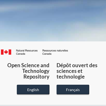
Canada.ca
/
Gouvernement
Open Science and
Dépôt ouvert des
du
Technology
sciences et
Canada
Repository
technologie
English
Français