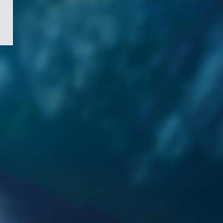
/
Symbole
du
gouvernement
du
Canada